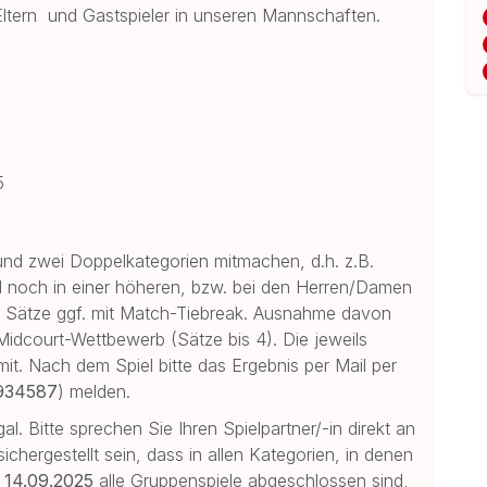
 Eltern und Gastspieler in unseren Mannschaften.
5
 und zwei Doppelkategorien mitmachen, d.h. z.B.
nd noch in einer höheren, bzw. bei den Herren/Damen
2 Sätze ggf. mit Match-Tiebreak. Ausnahme davon
 Midcourt-Wettbewerb (Sätze bis 4). Die jeweils
mit. Nach dem Spiel bitte das Ergebnis per Mail per
934587
) melden.
l. Bitte sprechen Sie Ihren Spielpartner/-in direkt an
chergestellt sein, dass in allen Kategorien, in denen
m
14.09.2025
alle Gruppenspiele abgeschlossen sind,