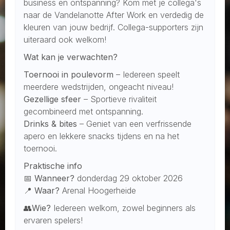
business en ontspanning? Kom met je collega's
naar de Vandelanotte After Work en verdedig de
kleuren van jouw bedrijf. Collega-supporters zijn
uiteraard ook welkom!
Wat kan je verwachten?
Toernooi in poulevorm
– Iedereen speelt
meerdere wedstrijden, ongeacht niveau!
Gezellige sfeer
– Sportieve rivaliteit
gecombineerd met ontspanning.
Drinks & bites
– Geniet van een verfrissende
apero en lekkere snacks tijdens en na het
toernooi.
Praktische info
📅
Wanneer?
donderdag 29 oktober 2026
📍
Waar?
Arenal Hoogerheide
👥
Wie?
Iedereen welkom, zowel beginners als
ervaren spelers!