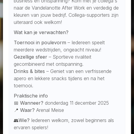
business en ontspanning? Kom met je collega's
naar de Vandelanotte After Work en verdedig de
kleuren van jouw bedrijf. Collega-supporters zijn
uiteraard ook welkom!
Wat kan je verwachten?
Toernooi in poulevorm
– Iedereen speelt
meerdere wedstrijden, ongeacht niveau!
Gezellige sfeer
– Sportieve rivaliteit
gecombineerd met ontspanning.
Drinks & bites
– Geniet van een verfrissende
apero en lekkere snacks tijdens en na het
toernooi.
Praktische info
📅
Wanneer?
donderdag 11 december 2025
📍
Waar?
Arenal Meise
👥
Wie?
Iedereen welkom, zowel beginners als
ervaren spelers!