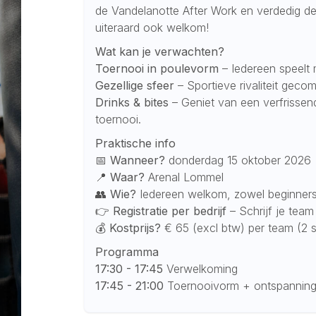
de Vandelanotte After Work en verdedig de 
uiteraard ook welkom!
Wat kan je verwachten?
Toernooi in poulevorm
– Iedereen speelt 
Gezellige sfeer
– Sportieve rivaliteit geco
Drinks & bites
– Geniet van een verfrissen
toernooi.
Praktische info
📅
Wanneer?
donderdag 15 oktober 2026
📍
Waar?
Arenal Lommel
👥
Wie?
Iedereen welkom, zowel beginners 
👉 Registratie per bedrijf
– Schrijf je tea
💰
Kostprijs?
€ 65 (excl btw) per team (2 s
Programma
17:30 - 17:45
Verwelkoming
17:45 - 21:00
Toernooivorm + ontspanning