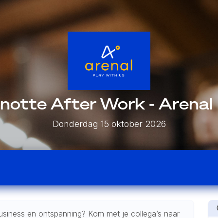
notte After Work - Arena
Donderdag 15 oktober 2026
usiness en ontspanning? Kom met je collega’s naar