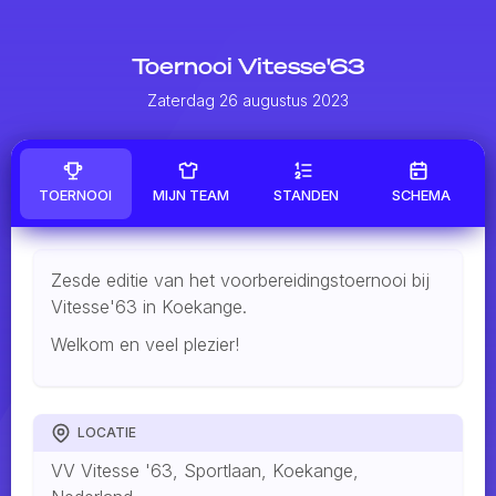
Toernooi Vitesse'63
Zaterdag 26 augustus 2023
TOERNOOI
MIJN TEAM
STANDEN
SCHEMA
Zesde editie van het voorbereidingstoernooi bij
Vitesse'63 in Koekange.
Welkom en veel plezier!
LOCATIE
VV Vitesse '63, Sportlaan, Koekange,