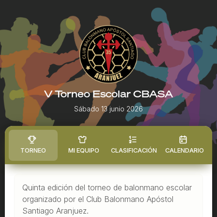
V Torneo Escolar CBASA
Sábado 13 junio 2026
TORNEO
MI EQUIPO
CLASIFICACIÓN
CALENDARIO
Quinta edición del torneo de balonmano escolar
organizado por el Club Balonmano Apóstol
Santiago Aranjuez.