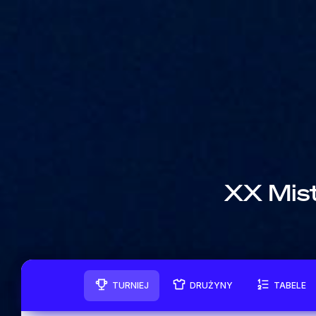
XX Mis
TURNIEJ
DRUŻYNY
TABELE