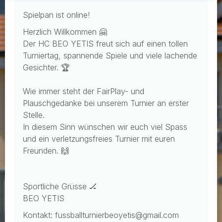
Spielpan ist online!
Herzlich Willkommen 🤗
Der HC BEO YETIS freut sich auf einen tollen
Turniertag, spannende Spiele und viele lachende
Gesichter. 🏆
Wie immer steht der FairPlay- und
Plauschgedanke bei unserem Turnier an erster
Stelle.
In diesem Sinn wünschen wir euch viel Spass
und ein verletzungsfreies Turnier mit euren
Freunden. 🙌
Sportliche Grüsse 🏒
BEO YETIS
Kontakt: fussballturnierbeoyetis@gmail.com