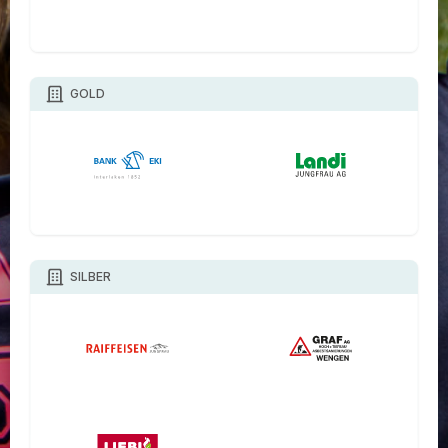
GOLD
SILBER