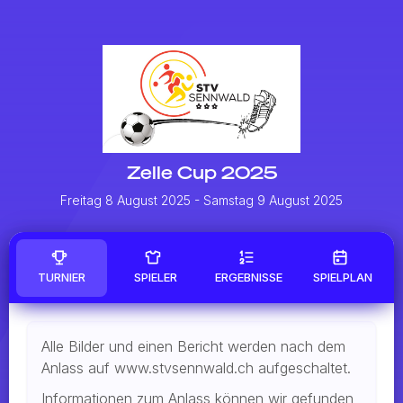
Zelle Cup 2025
Freitag 8 August 2025
- Samstag 9 August 2025
TURNIER
SPIELER
ERGEBNISSE
SPIELPLAN
Alle Bilder und einen Bericht werden nach dem
Anlass auf www.stvsennwald.ch aufgeschaltet.
Informationen zum Anlass können wir gefunden