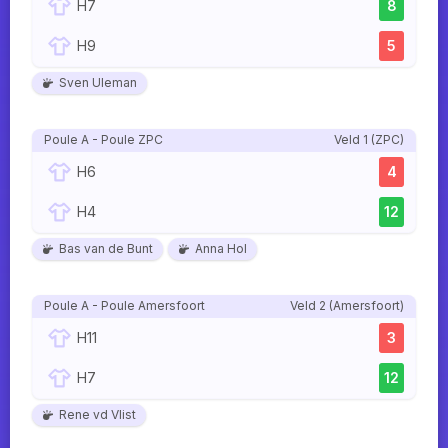
H7
8
H9
5
Sven Uleman
Poule A - Poule ZPC
Veld 1 (ZPC)
H6
4
H4
12
Bas van de Bunt
Anna Hol
Poule A - Poule Amersfoort
Veld 2 (Amersfoort)
H11
3
H7
12
Rene vd Vlist