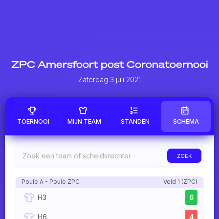
ZPC Amersfoort post Coronatoernooi
Zaterdag 3 juli 2021
TOERNOOI
MIJN TEAM
STANDEN
SCHEMA
ZOEK
Poule A - Poule ZPC
Veld 1 (ZPC)
H3
6
H6
4