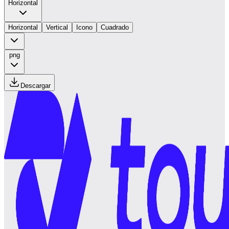
Horizontal
Horizontal
Vertical
Icono
Cuadrado
png
Descargar