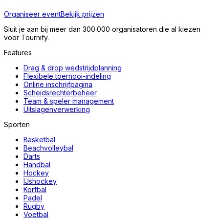
Organiseer event
Bekijk prijzen
Sluit je aan bij meer dan 300.000 organisatoren die al kiezen
voor Tournify.
Features
Drag & drop wedstrijdplanning
Flexibele toernooi-indeling
Online inschrijfpagina
Scheidsrechterbeheer
Team & speler management
Uitslagenverwerking
Sporten
Basketbal
Beachvolleybal
Darts
Handbal
Hockey
IJshockey
Korfbal
Padel
Rugby
Voetbal