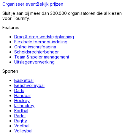
Organiseer event
Bekijk prijzen
Sluit je aan bij meer dan 300.000 organisatoren die al kiezen
voor Tournify.
Features
Drag & drop wedstrijdplanning
Flexibele toernooi-indeling
Online inschrijfpagina
Scheidsrechterbeheer
Team & speler management
Uitslagenverwerking
Sporten
Basketbal
Beachvolleybal
Darts
Handbal
Hockey
IJshockey
Korfbal
Padel
Rugby
Voetbal
Volleybal