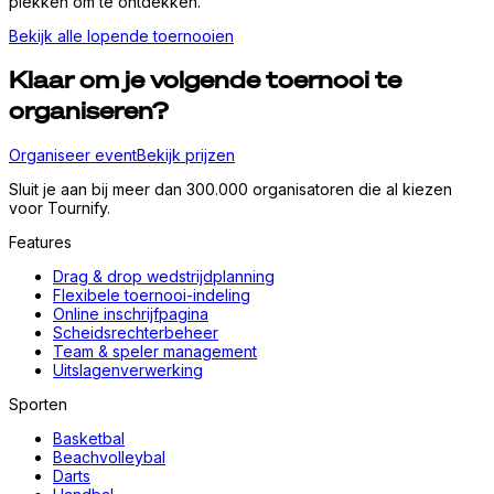
plekken om te ontdekken.
Bekijk alle lopende toernooien
Klaar om je volgende toernooi te
organiseren?
Organiseer event
Bekijk prijzen
Sluit je aan bij meer dan 300.000 organisatoren die al kiezen
voor Tournify.
Features
Drag & drop wedstrijdplanning
Flexibele toernooi-indeling
Online inschrijfpagina
Scheidsrechterbeheer
Team & speler management
Uitslagenverwerking
Sporten
Basketbal
Beachvolleybal
Darts