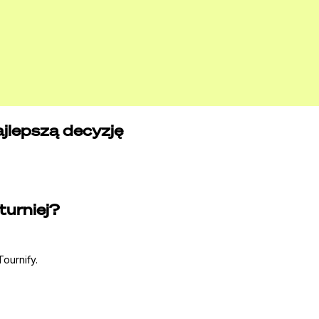
jlepszą decyzję
turniej?
ournify.