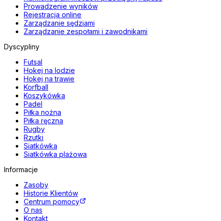
Prowadzenie wyników
Rejestracja online
Zarządzanie sędziami
Zarządzanie zespołami i zawodnikami
Dyscypliny
Futsal
Hokej na lodzie
Hokej na trawie
Korfball
Koszykówka
Padel
Piłka nożna
Piłka ręczna
Rugby
Rzutki
Siatkówka
Siatkówka plażowa
Informacje
Zasoby
Historie Klientów
Centrum pomocy
O nas
Kontakt