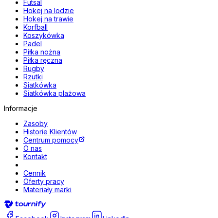
Futsal
Hokej na lodzie
Hokej na trawie
Korfball
Koszykówka
Padel
Piłka nożna
Piłka ręczna
Rugby
Rzutki
Siatkówka
Siatkówka plażowa
Informacje
Zasoby
Historie Klientów
Centrum pomocy
O nas
Kontakt
Cennik
Oferty pracy
Materiały marki