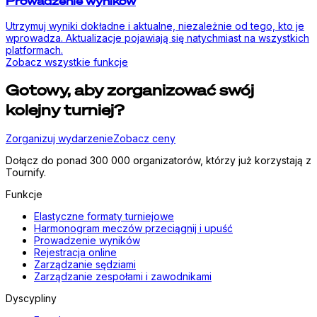
Prowadzenie wyników
Utrzymuj wyniki dokładne i aktualne, niezależnie od tego, kto je
wprowadza. Aktualizacje pojawiają się natychmiast na wszystkich
platformach.
Zobacz wszystkie funkcje
Gotowy, aby zorganizować swój
kolejny turniej?
Zorganizuj wydarzenie
Zobacz ceny
Dołącz do ponad 300 000 organizatorów, którzy już korzystają z
Tournify.
Funkcje
Elastyczne formaty turniejowe
Harmonogram meczów przeciągnij i upuść
Prowadzenie wyników
Rejestracja online
Zarządzanie sędziami
Zarządzanie zespołami i zawodnikami
Dyscypliny