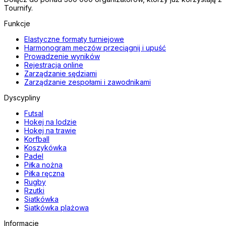
Tournify.
Funkcje
Elastyczne formaty turniejowe
Harmonogram meczów przeciągnij i upuść
Prowadzenie wyników
Rejestracja online
Zarządzanie sędziami
Zarządzanie zespołami i zawodnikami
Dyscypliny
Futsal
Hokej na lodzie
Hokej na trawie
Korfball
Koszykówka
Padel
Piłka nożna
Piłka ręczna
Rugby
Rzutki
Siatkówka
Siatkówka plażowa
Informacje