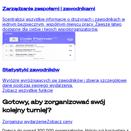
Zarządzanie zespołami i zawodnikami
Scentralizuj wszystkie informacje o drużynach i zawodnikach w
jednym bezpiecznym, wspólnym miejscu pracy. Zawsze łatwo
dostępne dla ciebie i twoich współorganizatorów.
Statystyki zawodników
Wyróżnij wyróżniających się zawodników i zbieraj szczegółowe
dane podczas swojego wydarzenia.
Zobacz wszystkie funkcje
Gotowy, aby zorganizować swój
kolejny turniej?
Zorganizuj wydarzenie
Zobacz ceny
Dołącz do ponad 300 000 organizatorów, którzy już korzystają z